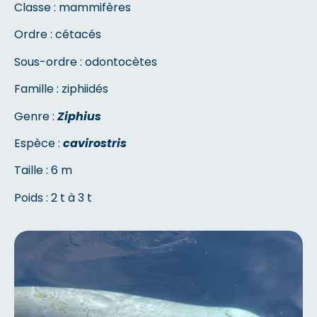
Classe : mammifères
Ordre : cétacés
Sous-ordre : odontocètes
Famille : ziphiidés
Genre :
Ziphius
Espèce :
cavirostris
Taille : 6 m
Poids : 2 t à 3 t