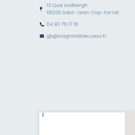
13 Quai Lindbergh
06230 Saint-Jean-Cap-Ferrat
04 93 76 17 61
gb@sosgrandbleu.asso.fr