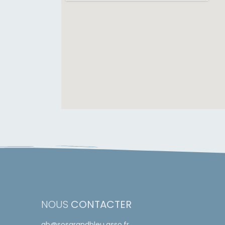
NOUS
CONTACTER
gb@sosgrandbleu.asso.fr