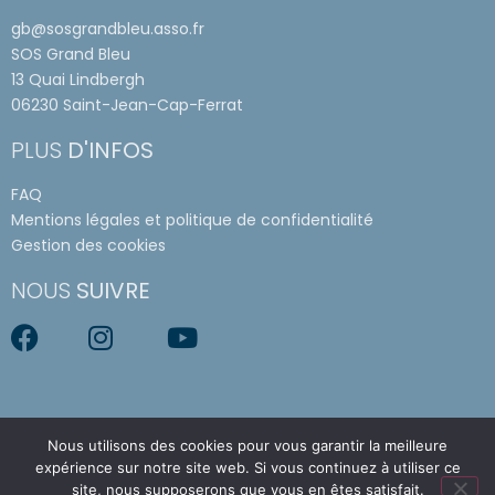
gb@sosgrandbleu.asso.fr
SOS Grand Bleu
13 Quai Lindbergh
06230 Saint-Jean-Cap-Ferrat
PLUS
D'INFOS
FAQ
Mentions légales et politique de confidentialité
Gestion des cookies
NOUS
SUIVRE
Nous utilisons des cookies pour vous garantir la meilleure
expérience sur notre site web. Si vous continuez à utiliser ce
site, nous supposerons que vous en êtes satisfait.
© SOS Grand Bleu 2023